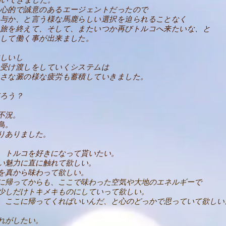
心的で誠意のあるエージェントだったので
与か、と言う様な馬鹿らしい選択を迫られることなく
旅を終えて、そして、またいつか再びトルコへ来たいな、と
して働く事が出来ました。
しいし
受け渡しをしていくシステムは
さな澱の様な疲労も蓄積していきました。
だろう？
不況。
鳥。
りありました。
、トルコを好きになって貰いたい。
い魅力に直に触れて欲しい。
を真から味わって欲しい。
に帰ってからも、ここで味わった空気や大地のエネルギーで
少しだけトキメキものにしていって欲しい。
、ここに帰ってくればいいんだ、と心のどっかで思っていて欲しい
れがしたい。