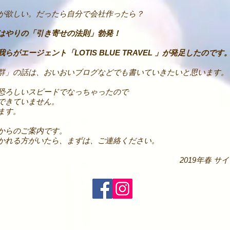
が欲しい。だったら自分で会社作ったら？
はやりの「引き寄せの法則」勃発！
がエージェント「LOTIS BLUE TRAVEL 」が発足したのです
群」の話は、おいおいブログなどでも書いていきたいと思います。
恐ろしいスピードでなっちゃったので
できていません。
ます。
過からのご案内です。
かれる方がいたら、まずは、ご連絡ください。
2019年春 サ