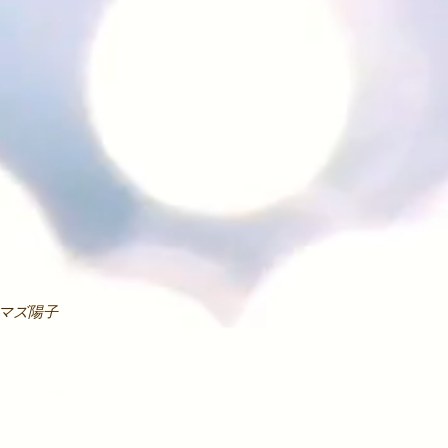
。
イマズ陽子