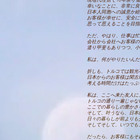
幸いなことに、非常に良
日本人同胞への誠意か給
お客様が幸せに、安全に
思って思えることを目指
ただ、やはり、仕事は忙
会社から会社へお客様の
遣り甲斐もありつつ、小
​私は、何がやりたいん
折しも、トルコでは観光
日本からのお客様は閑古
考える時間だけはたっぷ
私は、ここへ来た友人に
トルコの通り一遍じゃな
ここでの暮らしの豊かさ
そして、叶うなら、日本
日々の暮らしが前よりも
そしてそして、いつでも
だったら、お客様にもそ