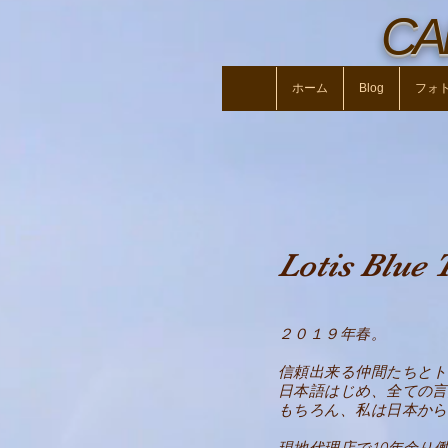
CA
ホーム
Blog
フォ
Lotis Blue 
２０１９年春。
信頼出来る仲間たちとト
日本語はじめ、全ての言
もちろん、私は日本から
現地代理店で10年余り