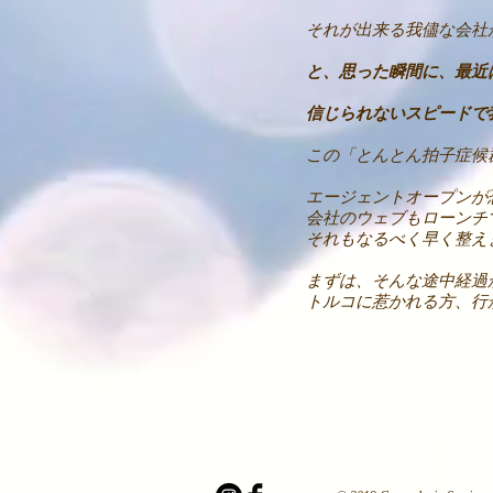
それが出来る我儘な会社
と、思った瞬間に、最近
信じられないスピードで我ら
この「とんとん拍子症候
エージェントオープンが
会社のウェブもローンチ
それもなるべく早く整え
​まずは、そんな途中経
トルコに惹かれる方、行