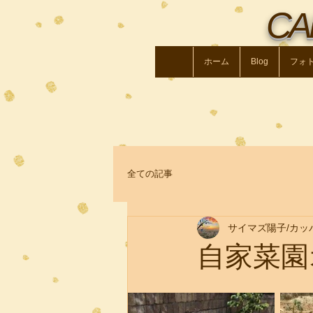
CA
ホーム
Blog
フォ
全ての記事
Share
サイマズ陽子/カッ
自家菜園