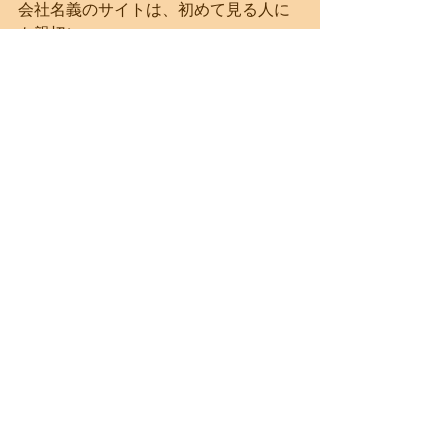
会社名義のサイトは、初めて見る人に
も親切に、
会社の趣旨をアピールする場にしてい
こうと思っていますが
個人的な発信の場として、このブログ
は既に見知った方々に向けて、
あくまでも超個人的な徒然なる感覚を
綴っていこうと、決めました。
Cappadocia Stories そのままに、私自
身のカッパドキアでの物語。
エネルギー体のおじゃぴぃ（←私の旧
ニックネームです）が、
あふれ出ちゃう自分のままにいろいろ
発信していきます。
一部は個人名義のインスタと被ってい
くかと思います。
それはそれで。
こっちは写真なしの時も呟いて呟いて